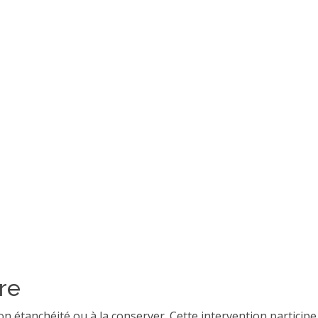
re
son étanchéité ou à la conserver. Cette intervention particip