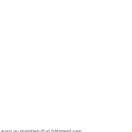
e aussi au maintien d’un bâtiment sain.